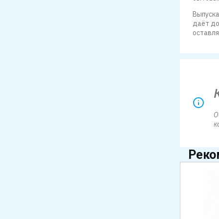
Выпуска
даёт до
оставля
О
к
Реко