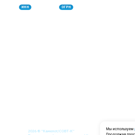
1650074925
1021602023134
ИНН
ОГРН
Юридический адрес
423820, Россия, Республика Татарстан, Набережные Челны,
ул. им. Александра Грина, д. 14, 4
Мы используем
2026 © “Камелот/СОВТ-К”
Продолжая прос