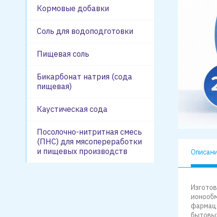
Кормовые добавки
Соль для водоподготовки
Пищевая соль
Бикарбонат натрия (сода
пищевая)
Каустическая сода
Посолочно-нитритная смесь
(ПНС) для мясопереработки
и пищевых производств
Описан
Изготов
ионообм
фармаце
бытовых