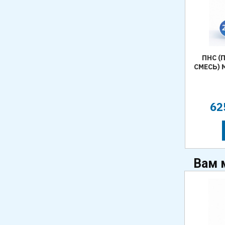
СОЛЬ КОРМОВАЯ РУССОЛЬ,
ПНС 
Е
РАССЫПЧАТАЯ, В/С, МЕШОК 50 КГ
СМЕСЬ) 
в наличии
от
10,00
/ кг
Р
62
КУПИТЬ
Вам 