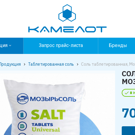
ция
Запрос прайс-листа
Бренды
Продукция
Таблетированная соль
Соль таблетированная, Мо
СО
МО
в 
7